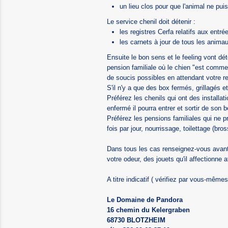
un lieu clos pour que l'animal ne pui
Le service chenil doit détenir :
les registres Cerfa relatifs aux ent
les carnets à jour de tous les animau
Ensuite le bon sens et le feeling vont dé
pension familiale où le chien "est comme
de soucis possibles en attendant votre re
S'il n'y a que des box fermés, grillagés 
Préférez les chenils qui ont des installa
enfermé il pourra entrer et sortir de son
Préférez les pensions familiales qui ne
fois par jour, nourrissage, toilettage (br
Dans tous les cas renseignez-vous avant!
votre odeur, des jouets qu'il affectionne a
A titre indicatif ( vérifiez par vous-mêmes
Le Domaine de Pandora
16 chemin du Kelergraben
68730 BLOTZHEIM