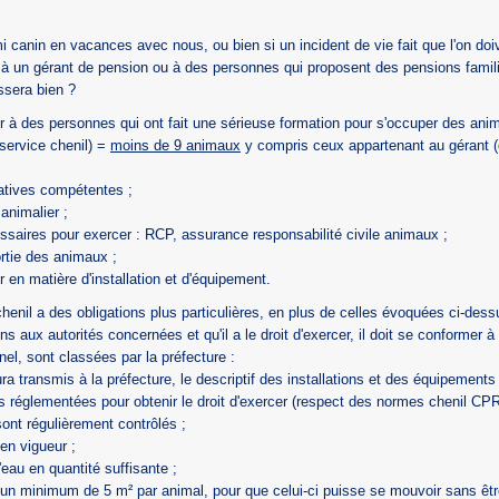
anin en vacances avec nous, ou bien si un incident de vie fait que l'on doiv
r à un gérant de pension ou à des personnes qui proposent des pensions famili
assera bien ?
r à des personnes qui ont fait une sérieuse formation pour s'occuper des an
 service chenil) =
moins de 9 animaux
y compris ceux appartenant au gérant (q
ratives compétentes ;
 animalier ;
saires pour exercer : RCP, assurance responsabilité civile animaux ;
ortie des animaux ;
 en matière d'installation et d'équipement.
chenil a des obligations plus particulières, en plus de celles évoquées ci-dessu
ons aux autorités concernées et qu'il a le droit d'exercer, il doit se conformer à 
nel, sont classées par la préfecture :
a transmis à la préfecture, le descriptif des installations et des équipements
ons réglementées pour obtenir le droit d'exercer (respect des normes chenil C
sont régulièrement contrôlés ;
 en vigueur ;
l'eau en quantité suffisante ;
'un minimum de 5 m² par animal, pour que celui-ci puisse se mouvoir sans être