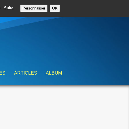
es.
Suite...
Personnaliser
OK
ES
ARTICLES
ALBUM