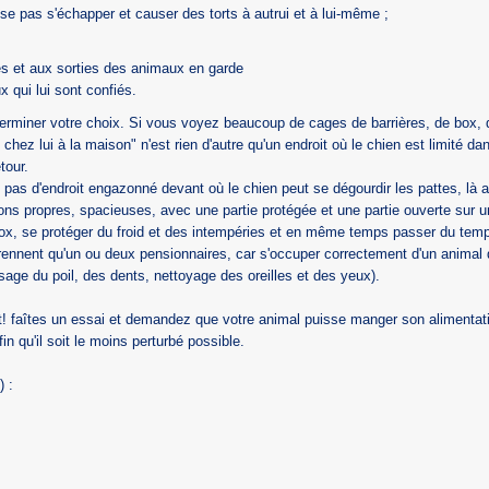
sse pas s'échapper et causer des torts à autrui et à lui-même ;
rées et aux sorties des animaux en garde
x qui lui sont confiés.
terminer votre choix. Si vous voyez beaucoup de cages de barrières, de box, d'
 chez lui à la maison" n'est rien d'autre qu'un endroit où le chien est limité
tour.
et pas d'endroit engazonné devant où le chien peut se dégourdir les pattes, là
tions propres, spacieuses, avec une partie protégée et une partie ouverte sur u
 box, se protéger du froid et des intempéries et en même temps passer du temps 
 prennent qu'un ou deux pensionnaires, car s'occuper correctement d'un anim
ossage du poil, des dents, nettoyage des oreilles et des yeux).
 faîtes un essai et demandez que votre animal puisse manger son alimentation
fin qu'il soit le moins perturbé possible.
) :