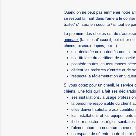
Quand on ne peut pas emmener notre ami c
se résoud la mort dans l'âme à le confie
traité? s'il sera en sécurité? si tout se p
La première des choses est de s'adresse
animaux
(familles d'accueil, pet sitter ou
chiens, oiseaux, lapins, etc ..)
soit déclarée aux autorités administ
soit titulaire du certificat de capacité
possède toutes les assurances néces
détient les registres d'entrée et de s
respecte la réglementation en vigueur
Si vous optez pour un
chenil
, le service 
chiens
. Une fois qu'il a fait ses déclarati
ses installations, à usage profession
la personne responsable du chenil aur
elles doivent satisfaire aux conditi
les installations et les équipements 
il doit respecter les règles sanitaires
l'alimentation : la nourriture saine et 
un espace de détente ou de liberté d