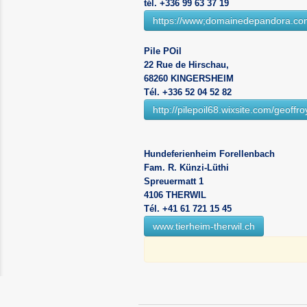
tél. +336 99 63 37 19
https://www;domainedepandora.co
Pile POil
22 Rue de Hirschau,
68260 KINGERSHEIM
Tél. +336 52 04 52 82
http://pilepoil68.wixsite.com/geoffr
Hundeferienheim Forellenbach
Fam. R. Künzi-Lüthi
Spreuermatt 1
4106 THERWIL
Tél. +41 61 721 15 45
www.tierheim-therwil.ch